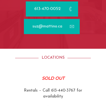
613-470-0052
suz@mattino.ca
LOCATIONS
SOLD OUT
Rentals – Call 613-440-3767 for
availability