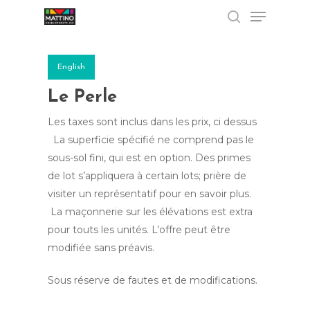
Menu
Skip
to
search
Close
main
Menu
content
English
Le Perle
Les taxes sont inclus dans les prix, ci dessus
La superficie spécifié ne comprend pas le
sous-sol fini, qui est en option. Des primes
de lot s’appliquera à certain lots; prière de
visiter un représentatif pour en savoir plus.
La maçonnerie sur les élévations est extra
pour touts les unités. L’offre p
e
ut ê
tre
modi
fiée sans préavis
.
Sous
rés
erve
de
fautes
et
de
mod
ifica
ti
ons.