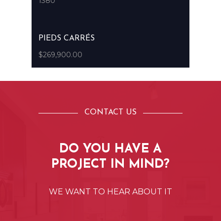
1380
PIEDS CARRÉS
$269,900.00
CONTACT US
DO
YOU
HAVE
A
PROJECT
IN
MIND?
WE
WANT
TO
HEAR
ABOUT
IT